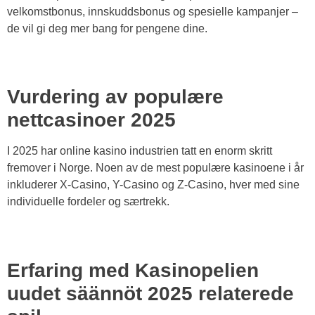
velkomstbonus, innskuddsbonus og spesielle kampanjer –
de vil gi deg mer bang for pengene dine.
Vurdering av populære
nettcasinoer 2025
I 2025 har online kasino industrien tatt en enorm skritt
fremover i Norge. Noen av de mest populære kasinoene i år
inkluderer X-Casino, Y-Casino og Z-Casino, hver med sine
individuelle fordeler og særtrekk.
Erfaring med Kasinopelien
uudet säännöt 2025 relaterede