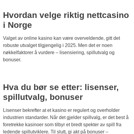
Hvordan velge riktig nettcasino
i Norge
Valget av online kasino kan være overveldende, gitt det
robuste utvalget tilgjengelig i 2025. Men det er noen
nøkkelfaktorer å vurdere – lisensiering, spillutvalg og
bonuser.
Hva du bør se etter: lisenser,
spillutvalg, bonuser
Lisenser bekrefter at et kasino er regulert og overholder
industrien standarder. Når det gjelder spillvalg, er det best å
foretrekke kasinoer som tilbyr et bredt spekter av spill fra
ledende spillutviklere. Til slutt, gi akt på bonuser –