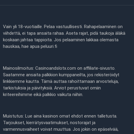
Vain yli 18-vuotiaille. Pelaa vastuullisesti. Rahapelaaminen on
viihdettä, ei tapa ansaita rahaa. Aseta rajat, pidä taukoja äläkä
koskaan jahtaa tappioita. Jos pelaaminen lakkaa olemasta
hauskaa, hae apua peluuri.fi
Mainosilmoitus: Casinoandslotx.com on affiliate-sivusto.
Saatamme ansaita palkkion kumppaneilta, jos rekisteröidyt
linkkiemme kautta. Tämä auttaa rahoittamaan arvosteluja,
tarkistuksia ja päivityksiä. Arviot perustuvat omiin
kriteereihimme eikä palkkio vaikuta niihin.
Muistutus: Lue aina kasinon omat ehdot ennen talletusta.
Tarjoukset, kierrätysvaatimukset, nostorajat ja
varmennusvaiheet voivat muuttua. Jos jokin on epäselvää,