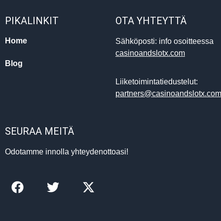
PIKALINKIT
OTA YHTEYTTÄ
Home
Sähköposti: info osoitteessa
casinoandslotx.com
Blog
Liiketoimintatiedustelut:
partners@casinoandslotx.co
SEURAA MEITÄ​
Odotamme innolla yhteydenottoasi!