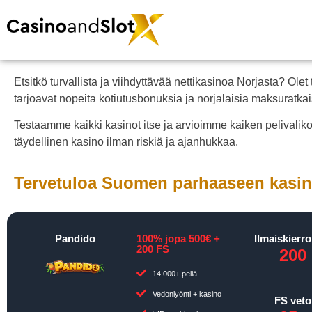
Etsitkö turvallista ja viihdyttävää nettikasinoa Norjasta? Olet
tarjoavat nopeita kotiutusbonuksia ja norjalaisia ​​maksuratkai
Testaamme kaikki kasinot itse ja arvioimme kaiken pelival
täydellinen kasino ilman riskiä ja ajanhukkaa.
Tervetuloa Suomen parhaaseen kasi
Pandido
100% jopa 500€ +
Ilmaiskierro
200 FS
200
14 000+ peliä
Vedonlyönti + kasino
FS veto