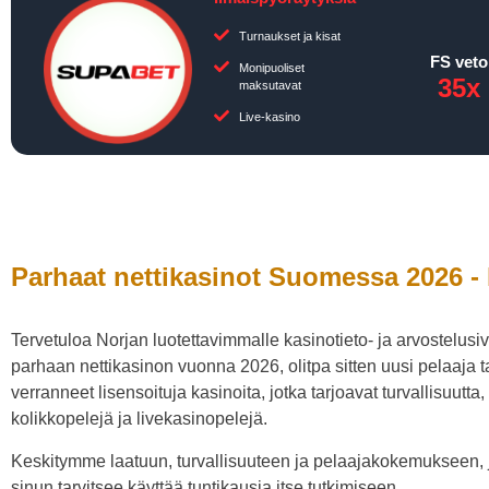
Turnaukset ja kisat
FS veto
Monipuoliset
35x
maksutavat
Live-kasino
Parhaat nettikasinot Suomessa 2026 -
Tervetuloa Norjan luotettavimmalle kasinotieto- ja arvostelusiv
parhaan nettikasinon vuonna 2026, olitpa sitten uusi pelaaja 
verranneet lisensoituja kasinoita, jotka tarjoavat turvallisuutt
kolikkopelejä ja livekasinopelejä.
Keskitymme laatuun, turvallisuuteen ja pelaajakokemukseen, jot
sinun tarvitsee käyttää tuntikausia itse tutkimiseen.