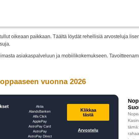
 tullut oikeaan paikkaan. Täältä löydät rehellisiä arvosteluja lise
suja.
ikoimasta asiakaspalveluun ja mobiilikokemukseen. Tavoitteena
noppaaseen vuonna 2026
Nop
kset
Suom
Aktia
Klikkaa
AlandsBanken
Nopea
tästä
Alfa Click
Kasino
ApplePay
AstroPay Card
tämä:
Arvostelu
AstroPay
rahaa
AstroPay Direct