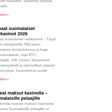
 olet haaveillut. Sydämesi tykyttää,
liini
More »
haat suomalaiset
ikasinot 2026
at suomalaiset nettikasinot – Tärpit
lä silmäyksellä 7BitCasino:
mainen tervetulobonus ja laaja
ovaluuttatuki, sopii BTC-
stajille. 24K Casino: Massiivinen
uliaispaketti ja säännölliset salaiset
bonukset, houkutteleva uusille
More »
eat maksut kasinolla –
alaisille pelaajille
kohdat nopean maksun kasinoista
ssa Suomalaisille pelaajille on