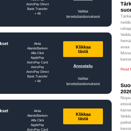
Tär
AstroPay Direct
suom
Bank Transfer
Valitse
+ 48
Tärke
tervetuliaisbonuksesi
netti
rahap
Veikk
heinä
kset
Aktia
avaa o
Klikkaa
AlandsBanken
tästä
Monet
Alfa Click
ApplePay
kansai
AstroPay Card
Arvostelu
AstroPay
Read 
AstroPay Direct
Bank Transfer
Valitse
+ 48
tervetuliaisbonuksesi
Suom
2026
Nopea
etsiv
kansai
kset
Aktia
Klikkaa
AlandsBanken
Veikk
tästä
Alfa Click
paikal
ApplePay
kansai
AstroPay Card