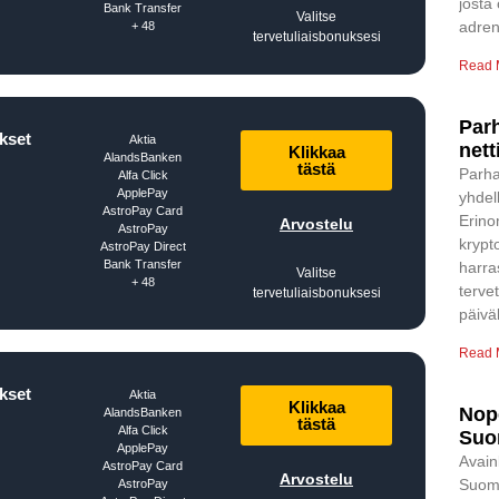
josta
Bank Transfer
Valitse
adrena
+ 48
tervetuliaisbonuksesi
Read 
Par
kset
Aktia
nett
Klikkaa
AlandsBanken
tästä
Parha
Alfa Click
ApplePay
yhdel
AstroPay Card
Erino
Arvostelu
AstroPay
krypt
AstroPay Direct
Bank Transfer
harra
Valitse
+ 48
tervet
tervetuliaisbonuksesi
päivä
Read 
kset
Aktia
Klikkaa
Nop
AlandsBanken
tästä
Alfa Click
Suom
ApplePay
Avain
AstroPay Card
Arvostelu
Suome
AstroPay