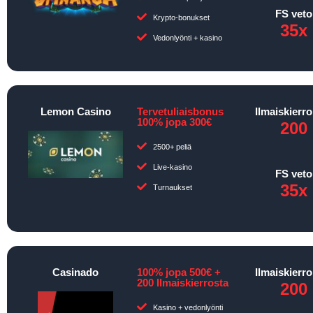
FS veto
Krypto-bonukset
35x
Vedonlyönti + kasino
Lemon Casino
Tervetuliaisbonus
Ilmaiskierro
100% jopa 300€
200
2500+ peliä
Live-kasino
FS veto
35x
Turnaukset
Casinado
100% jopa 500€ +
Ilmaiskierro
200 Ilmaiskierrosta
200
Kasino + vedonlyönti