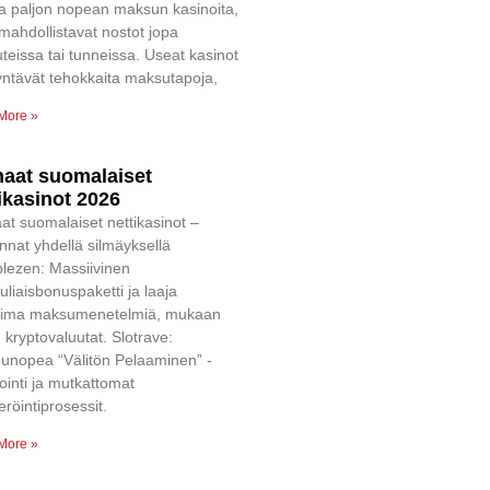
lla paljon nopean maksun kasinoita,
 mahdollistavat nostot jopa
teissa tai tunneissa. Useat kasinot
ntävät tehokkaita maksutapoja,
More »
haat suomalaiset
ikasinot 2026
at suomalaiset nettikasinot –
nnat yhdellä silmäyksellä
ezen: Massiivinen
uliaisbonuspaketti ja laaja
koima maksumenetelmiä, mukaan
n kryptovaluutat. Slotrave:
unopea “Välitön Pelaaminen” -
ointi ja mutkattomat
eröintiprosessit.
More »