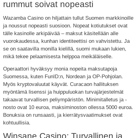
rummut soivat nopeasti
Wazamba Casino on hiljattain tullut Suomen markkinoille
ja noussut nopeasti suosioon. Nopeat kotiutukset ovat
tälle kasinolle arkipäivää – maksut käsitellään alle
vuorokaudessa, kunhan identiteettisi on vahvistettu. Ja
se on saatavilla monilla kielillä, suomi mukaan lukien,
mikä tekee pelaamisesta helppoa meikäläiselle.
Operaattori hyväksyy monia nopeita maksutapoja
Suomessa, kuten FunID:n, Nordean ja OP-Pohjolan.
Myös kryptovaluutat käyvät. Curacaon hallituksen
myöntämä lisenssi ja huippuluokan turvajärjestelmät
takaavat turvallisen peliympäristön. Minimitalletus ja -
nosto ovat 10 euroa, maksiminoston ollessa 5000 euroa.
Bonuksia on runsaasti, ja kierrätysvaatimukset ovat
kohtuullisia.
Winsane Casino: Turvallinen ja