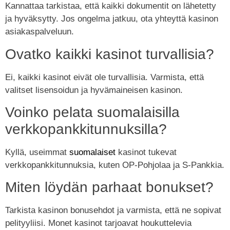
Kannattaa tarkistaa, että kaikki dokumentit on lähetetty
ja hyväksytty. Jos ongelma jatkuu, ota yhteyttä kasinon
asiakaspalveluun.
Ovatko kaikki kasinot turvallisia?
Ei, kaikki kasinot eivät ole turvallisia. Varmista, että
valitset lisensoidun ja hyvämaineisen kasinon.
Voinko pelata suomalaisilla
verkkopankkitunnuksilla?
Kyllä, useimmat
suomalaiset
kasinot tukevat
verkkopankkitunnuksia, kuten OP-Pohjolaa ja S-Pankkia.
Miten löydän parhaat bonukset?
Tarkista kasinon bonusehdot ja varmista, että ne sopivat
pelityyliisi. Monet kasinot tarjoavat houkuttelevia