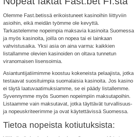
Nopeat faktat Fast.bet FI:stä
Olemme Fast.betissä erikoistuneet kasinoihin liittyviin
asioihin, eikä meidän työmme ole kevyttä.
Tarkastelemme nopeimpia maksavia kasinoita Suomessa
ja myös kasinoita, joilla on nopea tai ei lainkaan
vahvistusaika. Yksi asia on aina varma: kaikkien
listallamme olevien kasinoiden on oltava tunnetun
viranomaisen lisensoimia.
Asiantuntijatiimimme koostuu kokeneista pelaajista, jotka
testaavat suosituimpia suomalaisia kasinoita. Jos kasino
ei täytä laatuvaatimuksiamme, se ei päädy listallemme.
Syvennymme myös Suomen nopeimpiin maksutapoihin.
Listaamme vain maksutavat, jotka täyttävät turvallisuus-
ja nopeuskriteerimme ja ovat käytettävissä Suomessa.
Tietoa nopeista kotiutuksista: