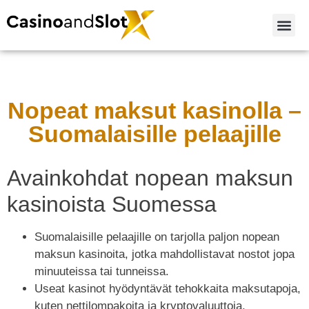
Nopeat maksut kasinolla –
Suomalaisille pelaajille
Avainkohdat nopean maksun
kasinoista Suomessa
Suomalaisille pelaajille on tarjolla paljon nopean
maksun kasinoita, jotka mahdollistavat nostot jopa
minuuteissa tai tunneissa.
Useat kasinot hyödyntävät tehokkaita maksutapoja,
kuten nettilompakoita ja kryptovaluuttoja,