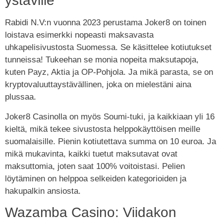
ystäville
Rabidi N.V:n vuonna 2023 perustama Joker8 on toinen
loistava esimerkki nopeasti maksavasta
uhkapelisivustosta Suomessa. Se käsittelee kotiutukset
tunneissa! Tukeehan se monia nopeita maksutapoja,
kuten Payz, Aktia ja OP-Pohjola. Ja mikä parasta, se on
kryptovaluuttaystävällinen, joka on mielestäni aina
plussaa.
Joker8 Casinolla on myös Soumi-tuki, ja kaikkiaan yli 16
kieltä, mikä tekee sivustosta helppokäyttöisen meille
suomalaisille. Pienin kotiutettava summa on 10 euroa. Ja
mikä mukavinta, kaikki tuetut maksutavat ovat
maksuttomia, joten saat 100% voitoistasi. Pelien
löytäminen on helppoa selkeiden kategorioiden ja
hakupalkin ansiosta.
Wazamba Casino: Viidakon