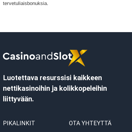
tervetuliaisbonuksia.
Luotettava resurssisi kaikkeen
nettikasinoihin ja kolikkopeleihin
liittyvään.
PIKALINKIT
OTA YHTEYTTÄ