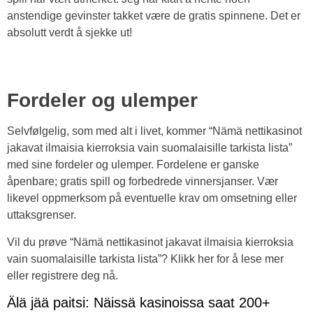
anstendige gevinster takket være de gratis spinnene. Det er
absolutt verdt å sjekke ut!
Fordeler og ulemper
Selvfølgelig, som med alt i livet, kommer “Nämä nettikasinot
jakavat ilmaisia kierroksia vain suomalaisille tarkista lista”
med sine fordeler og ulemper. Fordelene er ganske
åpenbare; gratis spill og forbedrede vinnersjanser. Vær
likevel oppmerksom på eventuelle krav om omsetning eller
uttaksgrenser.
Vil du prøve “Nämä nettikasinot jakavat ilmaisia kierroksia
vain suomalaisille tarkista lista”? Klikk her for å lese mer
eller registrere deg nå.
Älä jää paitsi: Näissä kasinoissa saat 200+