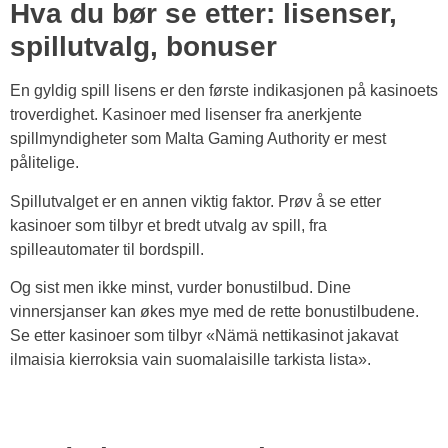
Hva du bør se etter: lisenser,
spillutvalg, bonuser
En gyldig spill lisens er den første indikasjonen på kasinoets
troverdighet. Kasinoer med lisenser fra anerkjente
spillmyndigheter som Malta Gaming Authority er mest
pålitelige.
Spillutvalget er en annen viktig faktor. Prøv å se etter
kasinoer som tilbyr et bredt utvalg av spill, fra
spilleautomater til bordspill.
Og sist men ikke minst, vurder bonustilbud. Dine
vinnersjanser kan økes mye med de rette bonustilbudene.
Se etter kasinoer som tilbyr «Nämä nettikasinot jakavat
ilmaisia kierroksia vain suomalaisille tarkista lista».