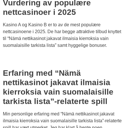
Vurdering av populære
nettcasinoer i 2025
Kasino A og Kasino B er to av de mest populære
nettcasinoene i 2025. De har begge attraktive tilbud knyttet
til “Nämä nettikasinot jakavat ilmaisia kierroksia vain
suomalaisille tarkista lista” samt hyggelige bonuser.
Erfaring med “Nämä
nettikasinot jakavat ilmaisia
kierroksia vain suomalaisille
tarkista lista”-relaterte spill
Min personlige erfaring med “Nämä nettikasinot jakavat
ilmaisia kierroksia vain suomalaisille tarkista lista”-relaterte
spill har vært utmerket. Jeg har klart å hente noen