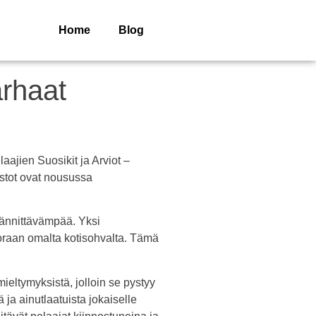
Home
Blog
arhaat
aajien Suosikit ja Arviot –
ustot ovat nousussa
jännittävämpää. Yksi
oraan omalta kotisohvalta. Tämä
ieltymyksistä, jolloin se pystyy
a ainutlaatuista jokaiselle