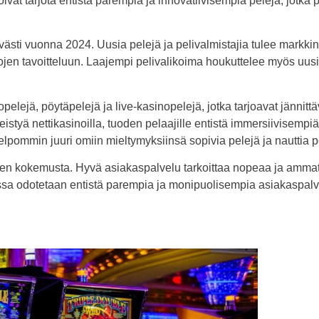
ivat tarjota entistä parempia ja innovatiivisempia pelejä, jotka p
sti vuonna 2024. Uusia pelejä ja pelivalmistajia tulee markkinoi
tojen tavoitteluun. Laajempi pelivalikoima houkuttelee myös uu
lejä, pöytäpelejä ja live-kasinopelejä, jotka tarjoavat jännitt
yleistyä nettikasinoilla, tuoden pelaajille entistä immersiivisem
ä helpommin juuri omiin mieltymyksiinsä sopivia pelejä ja nautti
en kokemusta. Hyvä asiakaspalvelu tarkoittaa nopeaa ja ammattit
essa odotetaan entistä parempia ja monipuolisempia asiakaspalv