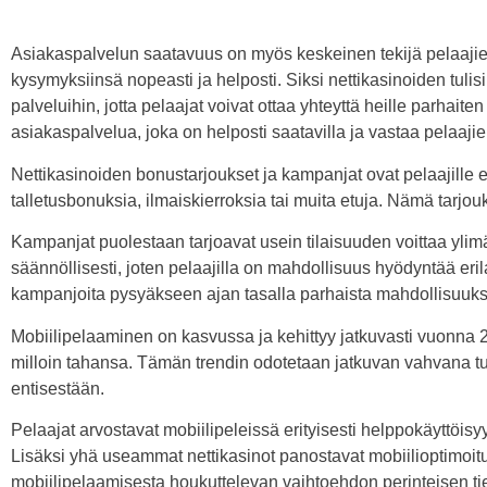
Asiakaspalvelun saatavuus on myös keskeinen tekijä pelaajien 
kysymyksiinsä nopeasti ja helposti. Siksi nettikasinoiden tul
palveluihin, jotta pelaajat voivat ottaa yhteyttä heille parha
asiakaspalvelua, joka on helposti saatavilla ja vastaa pelaajie
Nettikasinoiden bonustarjoukset ja kampanjat ovat pelaajille
talletusbonuksia, ilmaiskierroksia tai muita etuja. Nämä tarjo
Kampanjat puolestaan tarjoavat usein tilaisuuden voittaa ylimäär
säännöllisesti, joten pelaajilla on mahdollisuus hyödyntää erila
kampanjoita pysyäkseen ajan tasalla parhaista mahdollisuuksis
Mobiilipelaaminen on kasvussa ja kehittyy jatkuvasti vuonna 2
milloin tahansa. Tämän trendin odotetaan jatkuvan vahvana tul
entisestään.
Pelaajat arvostavat mobiilipeleissä erityisesti helppokäyttöisyytt
Lisäksi yhä useammat nettikasinot panostavat mobiilioptimoitu
mobiilipelaamisesta houkuttelevan vaihtoehdon perinteisen ti