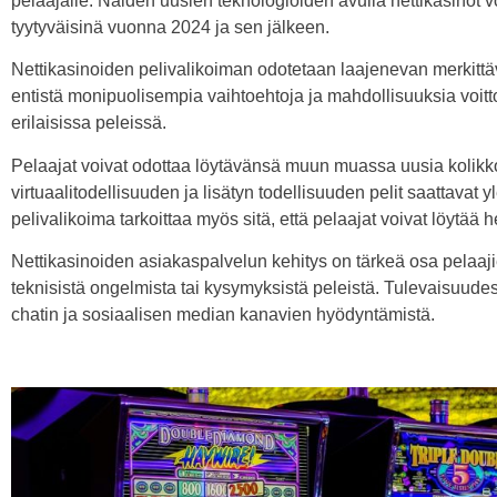
pelaajalle. Näiden uusien teknologioiden avulla nettikasinot vo
tyytyväisinä vuonna 2024 ja sen jälkeen.
Nettikasinoiden pelivalikoiman odotetaan laajenevan merkittävä
entistä monipuolisempia vaihtoehtoja ja mahdollisuuksia voit
erilaisissa peleissä.
Pelaajat voivat odottaa löytävänsä muun muassa uusia kolikkope
virtuaalitodellisuuden ja lisätyn todellisuuden pelit saattavat 
pelivalikoima tarkoittaa myös sitä, että pelaajat voivat löytä
Nettikasinoiden asiakaspalvelun kehitys on tärkeä osa pelaaji
teknisistä ongelmista tai kysymyksistä peleistä. Tulevaisuud
chatin ja sosiaalisen median kanavien hyödyntämistä.