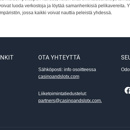
oivat luoda verkostoja ja löytää samanhenkisiä pelikavereita. 
ristön, jossa kaikki voivat nauttia peleistä yhdessä.
INKIT
OTA YHTEYTTÄ
SE
Sähköposti: info osoitteessa
Odot
casinoandslotx.com
Liiketoimintatiedustelut:
partners@casinoandslotx.com
.