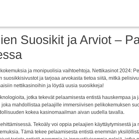
ien Suosikit ja Arviot – P
essa
ikokemuksia ja monipuolisia vaihtoehtoja. Nettikasinot 2024: Pel
uosikkisivustot ja tarjoaa arvokasta tietoa siitä, mitkä pelisiv
iin nettikasinoihin ja löydä uusia suosikkeja!
eknologioita, jotka tekevät pelaamisesta entistä hauskempaa ja 
, joka mahdollistaa pelaajille immersiivisen pelikokemuksen su
dollisuuden kokea kasinomaailman aivan uudella tavalla.
ehittämisessä. Tekoäly voi oppia pelaajien käyttäytymisestä ja m
emuksia. Tämä tekee pelaamisesta entistä enemmän yksilöllistä j