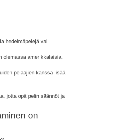
isia hedelmäpelejä vai
 on olemassa amerikkalaisia,
muiden pelaajien kanssa lisää
, jotta opit pelin säännöt ja
aaminen on
n?