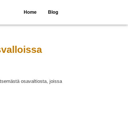
Home
Blog
valloissa
itsemästä osavaltiosta, joissa