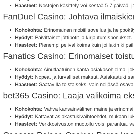
Haasteet:
Nostojen käsittely voi kestää 5-7 päivää, j
FanDuel Casino: Johtava ilmaiski
Kohokohta:
Erinomainen mobiilisovellus ja helppokäy
Hyödyt:
Päivittäiset jättipotit ja kirjautumisbonukset
Haasteet:
Pienempi pelivalikoima kuin joillakin kilpailij
Fanatics Casino: Erinomaiset tois
Kohokohta:
Ainutlaatuinen kanta-asiakasohjelma, joka
Hyödyt:
Nopeat ja turvalliset maksut. Asiakastuki saa
Haasteet:
Saatavilla toistaiseksi vain neljässä osava
bet365 Casino: Laaja valikoima eksk
Kohokohta:
Vahva kansainvälinen maine ja erinomainen
Hyödyt:
Kattavat asiakastukivaihtoehdot, mukaan luki
Haasteet:
Verkkosivuston muotoilu voisi parantua, v