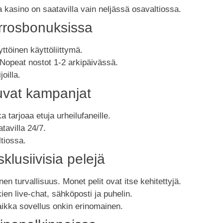
a kasino on saatavilla vain neljässä osavaltiossa.
errosbonuksissa
ttöinen käyttöliittymä.
. Nopeat nostot 1-2 arkipäivässä.
oilla.
tuvat kampanjat
 tarjoaa etuja urheilufaneille.
tavilla 24/7.
ltiossa.
lusiivisia pelejä
 turvallisuus. Monet pelit ovat itse kehitettyjä.
en live-chat, sähköposti ja puhelin.
aikka sovellus onkin erinomainen.