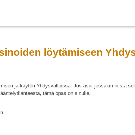
kasinoiden löytämiseen Yhdys
ämisen ja käytön Yhdysvalloissa. Jos asut jossakin niistä se
a sääntelytilanteesta, tämä opas on sinulle.
on.