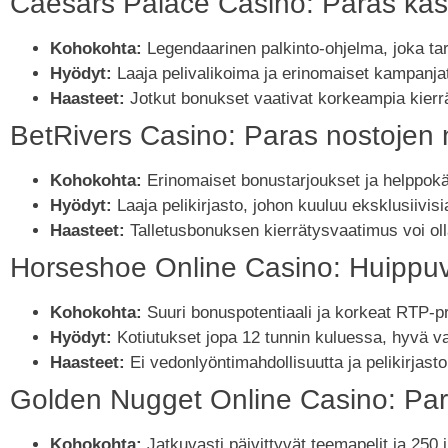
Caesars Palace Casino: Paras kas
Kohokohta:
Legendaarinen palkinto-ohjelma, joka tar
Hyödyt:
Laaja pelivalikoima ja erinomaiset kampanja
Haasteet:
Jotkut bonukset vaativat korkeampia kierr
BetRivers Casino: Paras nostojen
Kohokohta:
Erinomaiset bonustarjoukset ja helppokä
Hyödyt:
Laaja pelikirjasto, johon kuuluu eksklusiivisia
Haasteet:
Talletusbonuksen kierrätysvaatimus voi olla 
Horseshoe Online Casino: Huippuvai
Kohokohta:
Suuri bonuspotentiaali ja korkeat RTP-pro
Hyödyt:
Kotiutukset jopa 12 tunnin kuluessa, hyvä v
Haasteet:
Ei vedonlyöntimahdollisuutta ja pelikirjasto
Golden Nugget Online Casino: Pa
Kohokohta:
Jatkuvasti päivittyvät teemapelit ja 250 il