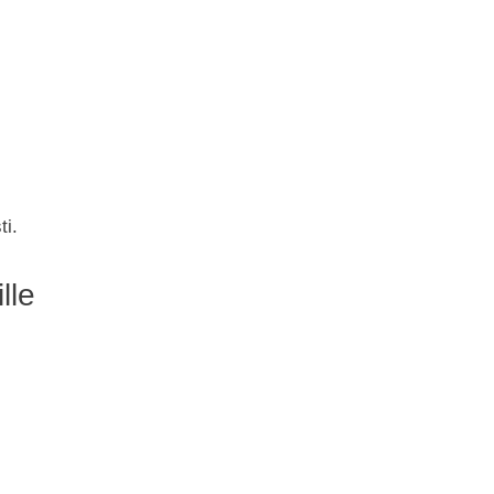
ti.
lle