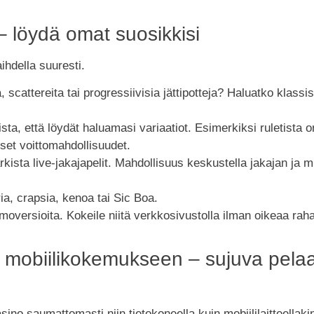
– löydä omat suosikkisi
ihdella suuresti.
 scattereita tai progressiivisia jättipotteja? Haluatko klass
ista, että löydät haluamasi variaatiot. Esimerkiksi ruletista
aiset voittomahdollisuudet.
kista live-jakajapelit. Mahdollisuus keskustella jakajan ja 
a, crapsia, kenoa tai Sic Boa.
oversioita. Kokeile niitä verkkosivustolla ilman oikeaa rahaa
 ja mobiilikokemukseen – sujuva pel
no saumattomasti niin tietokoneella kuin mobiililaitteellaki