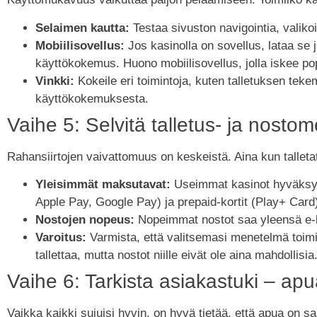
Selaimen kautta:
Testaa sivuston navigointia, valikoi
Mobiilisovellus:
Jos kasinolla on sovellus, lataa se 
käyttökokemus. Huono mobiilisovellus, jolla iskee po
Vinkki:
Kokeile eri toimintoja, kuten talletuksen teke
käyttökokemuksesta.
Vaihe 5: Selvitä talletus- ja nostom
Rahansiirtojen vaivattomuus on keskeistä. Aina kun talletat 
Yleisimmät maksutavat:
Useimmat kasinot hyväksyvä
Apple Pay, Google Pay) ja prepaid-kortit (Play+ Card)
Nostojen nopeus:
Nopeimmat nostot saa yleensä e-lo
Varoitus:
Varmista, että valitsemasi menetelmä toimii 
tallettaa, mutta nostot niille eivät ole aina mahdollisia
Vaihe 6: Tarkista asiakastuki – apu
Vaikka kaikki sujuisi hyvin, on hyvä tietää, että apua on s