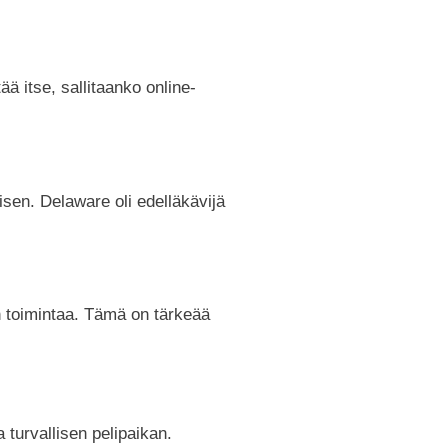
ää itse, sallitaanko online-
sen. Delaware oli edelläkävijä
n toimintaa. Tämä on tärkeää
 turvallisen pelipaikan.