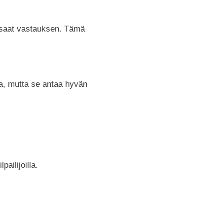
i saat vastauksen. Tämä
sta, mutta se antaa hyvän
ailijoilla.