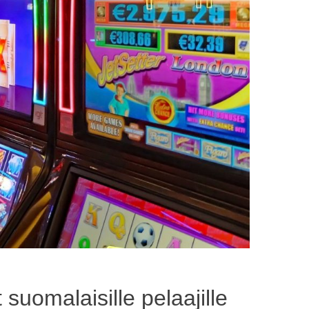
 suomalaisille pelaajille