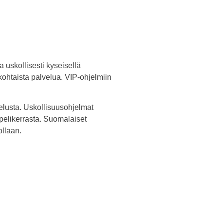
a uskollisesti kyseisellä
ökohtaista palvelua. VIP-ohjelmiin
telusta. Uskollisuusohjelmat
pelikerrasta. Suomalaiset
ollaan.