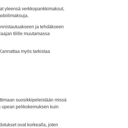
 ovat yleensä verkkopankkimaksut,
mobiilimaksuja.
tunnistautuakseen ja tehdäkseen
elaajan tilille muutamassa
. Kannattaa myös tarkistaa
auttimaan suosikkipeleistään missä
man upean pelikokemuksen kuin
dotukset ovat korkealla, joten