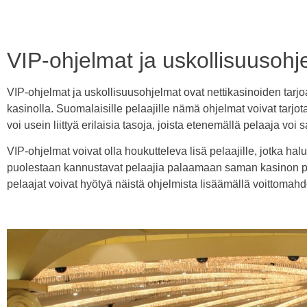
VIP-ohjelmat ja uskollisuusohje
VIP-ohjelmat ja uskollisuusohjelmat ovat nettikasinoiden tarjoam
kasinolla. Suomalaisille pelaajille nämä ohjelmat voivat tarjota
voi usein liittyä erilaisia tasoja, joista etenemällä pelaaja voi
VIP-ohjelmat voivat olla houkutteleva lisä pelaajille, jotka h
puolestaan kannustavat pelaajia palaamaan saman kasinon pele
pelaajat voivat hyötyä näistä ohjelmista lisäämällä voittomah