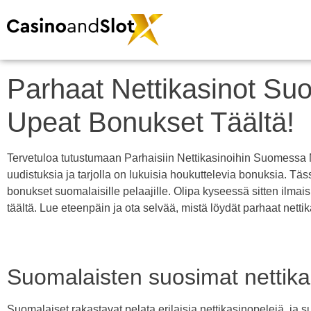
Parhaat Nettikasinot S
Upeat Bonukset Täältä!
Tervetuloa tutustumaan Parhaisiin Nettikasinoihin Suomessa
uudistuksia ja tarjolla on lukuisia houkuttelevia bonuksia. Täss
bonukset suomalaisille pelaajille. Olipa kyseessä sitten ilmais
täältä. Lue eteenpäin ja ota selvää, mistä löydät parhaat ne
Suomalaisten suosimat nettika
Suomalaiset rakastavat pelata erilaisia nettikasinopelejä, ja 