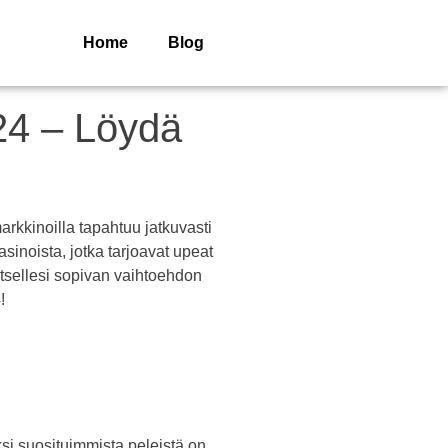
Home
Blog
24 – Löydä
kkinoilla tapahtuu jatkuvasti
asinoista, jotka tarjoavat upeat
 itsellesi sopivan vaihtoehdon
!
ksi suosituimmista peleistä on