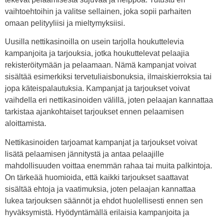
vaihtoehtoihin ja valitse sellainen, joka sopii parhaiten
omaan pelityyliisi ja mieltymyksiisi.
Uusilla nettikasinoilla on usein tarjolla houkuttelevia
kampanjoita ja tarjouksia, jotka houkuttelevat pelaajia
rekisteröitymään ja pelaamaan. Nämä kampanjat voivat
sisältää esimerkiksi tervetuliaisbonuksia, ilmaiskierroksia tai
jopa käteispalautuksia. Kampanjat ja tarjoukset voivat
vaihdella eri nettikasinoiden välillä, joten pelaajan kannattaa
tarkistaa ajankohtaiset tarjoukset ennen pelaamisen
aloittamista.
Nettikasinoiden tarjoamat kampanjat ja tarjoukset voivat
lisätä pelaamisen jännitystä ja antaa pelaajille
mahdollisuuden voittaa enemmän rahaa tai muita palkintoja.
On tärkeää huomioida, että kaikki tarjoukset saattavat
sisältää ehtoja ja vaatimuksia, joten pelaajan kannattaa
lukea tarjouksen säännöt ja ehdot huolellisesti ennen sen
hyväksymistä. Hyödyntämällä erilaisia kampanjoita ja