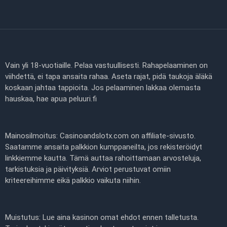
Vain yli 18-vuotiaille. Pelaa vastuullisesti. Rahapelaaminen on
viihdettä, ei tapa ansaita rahaa. Aseta rajat, pidä taukoja äläkä
koskaan jahtaa tappioita. Jos pelaaminen lakkaa olemasta
hauskaa, hae apua peluuri.fi
Mainosilmoitus: Casinoandslotx.com on affiliate-sivusto.
Saatamme ansaita palkkion kumppaneilta, jos rekisteröidyt
linkkiemme kautta. Tämä auttaa rahoittamaan arvosteluja,
tarkistuksia ja päivityksiä. Arviot perustuvat omiin
kriteereihimme eikä palkkio vaikuta niihin.
Muistutus: Lue aina kasinon omat ehdot ennen talletusta.