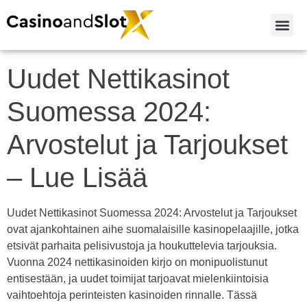
Uudet Nettikasinot
Suomessa 2024:
Arvostelut ja Tarjoukset
– Lue Lisää
Uudet Nettikasinot Suomessa 2024: Arvostelut ja Tarjoukset
ovat ajankohtainen aihe suomalaisille kasinopelaajille, jotka
etsivät parhaita pelisivustoja ja houkuttelevia tarjouksia.
Vuonna 2024 nettikasinoiden kirjo on monipuolistunut
entisestään, ja uudet toimijat tarjoavat mielenkiintoisia
vaihtoehtoja perinteisten kasinoiden rinnalle. Tässä