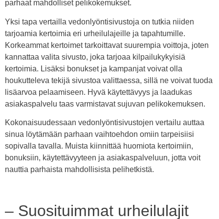
parhaat mahdolliset pelikokemukset.
Yksi tapa vertailla vedonlyöntisivustoja on tutkia niiden
tarjoamia kertoimia eri urheilulajeille ja tapahtumille.
Korkeammat kertoimet tarkoittavat suurempia voittoja, joten
kannattaa valita sivusto, joka tarjoaa kilpailukykyisiä
kertoimia. Lisäksi bonukset ja kampanjat voivat olla
houkutteleva tekijä sivustoa valittaessa, sillä ne voivat tuoda
lisäarvoa pelaamiseen. Hyvä käytettävyys ja laadukas
asiakaspalvelu taas varmistavat sujuvan pelikokemuksen.
Kokonaisuudessaan vedonlyöntisivustojen vertailu auttaa
sinua löytämään parhaan vaihtoehdon omiin tarpeisiisi
sopivalla tavalla. Muista kiinnittää huomiota kertoimiin,
bonuksiin, käytettävyyteen ja asiakaspalveluun, jotta voit
nauttia parhaista mahdollisista pelihetkistä.
– Suosituimmat urheilulajit