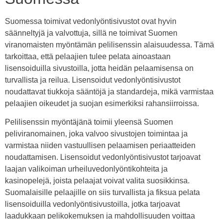
Suomessa toimivat vedonlyöntisivustot ovat hyvin
säänneltyjä ja valvottuja, sillä ne toimivat Suomen
viranomaisten myöntämän pelilisenssin alaisuudessa. Tämä
tarkoittaa, että pelaajien tulee pelata ainoastaan
lisensoiduilla sivustoilla, jotta heidän pelaamisensa on
turvallista ja reilua. Lisensoidut vedonlyöntisivustot
noudattavat tiukkoja sääntöjä ja standardeja, mikä varmistaa
pelaajien oikeudet ja suojan esimerkiksi rahansiirroissa.
Pelilisenssin myöntäjänä toimii yleensä Suomen
peliviranomainen, joka valvoo sivustojen toimintaa ja
varmistaa niiden vastuullisen pelaamisen periaatteiden
noudattamisen. Lisensoidut vedonlyöntisivustot tarjoavat
laajan valikoiman urheiluvedonlyöntikohteita ja
kasinopelejä, joista pelaajat voivat valita suosikkinsa.
Suomalaisille pelaajille on siis turvallista ja fiksua pelata
lisensoiduilla vedonlyöntisivustoilla, jotka tarjoavat
laadukkaan pelikokemuksen ja mahdollisuuden voittaa