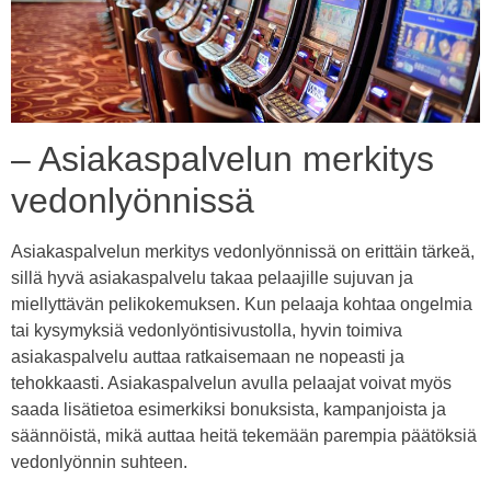
– Asiakaspalvelun merkitys
vedonlyönnissä
Asiakaspalvelun merkitys vedonlyönnissä on erittäin tärkeä,
sillä hyvä asiakaspalvelu takaa pelaajille sujuvan ja
miellyttävän pelikokemuksen. Kun pelaaja kohtaa ongelmia
tai kysymyksiä vedonlyöntisivustolla, hyvin toimiva
asiakaspalvelu auttaa ratkaisemaan ne nopeasti ja
tehokkaasti. Asiakaspalvelun avulla pelaajat voivat myös
saada lisätietoa esimerkiksi bonuksista, kampanjoista ja
säännöistä, mikä auttaa heitä tekemään parempia päätöksiä
vedonlyönnin suhteen.