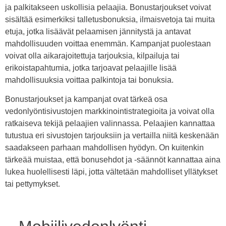
ja palkitakseen uskollisia pelaajia. Bonustarjoukset voivat
sisältää esimerkiksi talletusbonuksia, ilmaisvetoja tai muita
etuja, jotka lisäävät pelaamisen jännitystä ja antavat
mahdollisuuden voittaa enemmän. Kampanjat puolestaan
voivat olla aikarajoitettuja tarjouksia, kilpailuja tai
erikoistapahtumia, jotka tarjoavat pelaajille lisää
mahdollisuuksia voittaa palkintoja tai bonuksia.
Bonustarjoukset ja kampanjat ovat tärkeä osa
vedonlyöntisivustojen markkinointistrategioita ja voivat olla
ratkaiseva tekijä pelaajien valinnassa. Pelaajien kannattaa
tutustua eri sivustojen tarjouksiin ja vertailla niitä keskenään
saadakseen parhaan mahdollisen hyödyn. On kuitenkin
tärkeää muistaa, että bonusehdot ja -säännöt kannattaa aina
lukea huolellisesti läpi, jotta vältetään mahdolliset yllätykset
tai pettymykset.