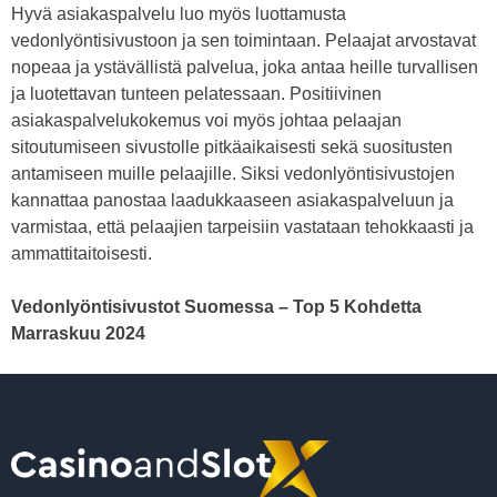
Hyvä asiakaspalvelu luo myös luottamusta
vedonlyöntisivustoon ja sen toimintaan. Pelaajat arvostavat
nopeaa ja ystävällistä palvelua, joka antaa heille turvallisen
ja luotettavan tunteen pelatessaan. Positiivinen
asiakaspalvelukokemus voi myös johtaa pelaajan
sitoutumiseen sivustolle pitkäaikaisesti sekä suositusten
antamiseen muille pelaajille. Siksi vedonlyöntisivustojen
kannattaa panostaa laadukkaaseen asiakaspalveluun ja
varmistaa, että pelaajien tarpeisiin vastataan tehokkaasti ja
ammattitaitoisesti.
Vedonlyöntisivustot Suomessa – Top 5 Kohdetta
Marraskuu 2024