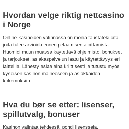
Hvordan velge riktig nettcasino
i Norge
Online-kasinoiden valinnassa on monia taustatekijöitä,
joita tulee arvioida ennen pelaamisen aloittamista.
Huomioi muun muassa käytettävä ohjelmisto, bonukset
ja tarjoukset, asiakaspalvelun laatu ja käytettävyys eri
laitteilla. Lähesty asiaa aina kriittisesti ja tutustu myös
kyseisen kasinon maineeseen ja asiakkaiden
kokemuksiin.
Hva du bør se etter: lisenser,
spillutvalg, bonuser
Kasinon valintaa tehdessä, pohdi lisenssejä,