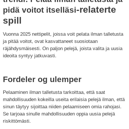
-relaterte
pidä voitot itselläsi
spill
Vuonna 2025 nettipelit, joissa voit pelata ilman talletusta
ja pitää voitot, ovat kasvattaneet suosiotaan
räjähdysmäisesti. On paljon pelejä, joista valita ja uusia
ideoita syntyy jatkuvasti.
Fordeler og ulemper
Pelaaminen ilman talletusta tarkoittaa, että saat
mahdollisuuden kokeilla useita erilaisia pelejä ilman, että
sinun täytyy sijoittaa niiden pelaamiseen omia rahojasi.
Se tarjoaa sinulle mahdollisuuden oppia uusia pelejä
riskittömästi.