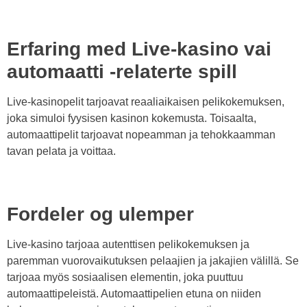
Erfaring med Live-kasino vai
automaatti -relaterte spill
Live-kasinopelit tarjoavat reaaliaikaisen pelikokemuksen,
joka simuloi fyysisen kasinon kokemusta. Toisaalta,
automaattipelit tarjoavat nopeamman ja tehokkaamman
tavan pelata ja voittaa.
Fordeler og ulemper
Live-kasino tarjoaa autenttisen pelikokemuksen ja
paremman vuorovaikutuksen pelaajien ja jakajien välillä. Se
tarjoaa myös sosiaalisen elementin, joka puuttuu
automaattipeleistä. Automaattipelien etuna on niiden