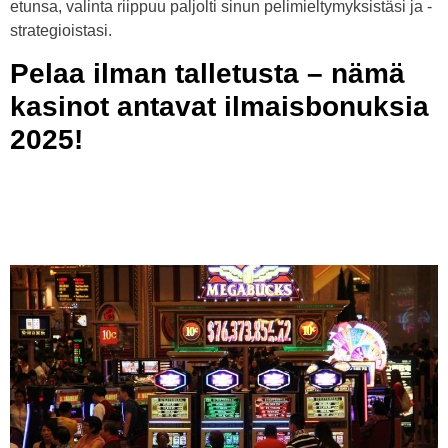
etunsa, valinta riippuu paljolti sinun pelimieltymyksistäsi ja -
strategioistasi.
Pelaa ilman talletusta – nämä
kasinot antavat ilmaisbonuksia
2025!