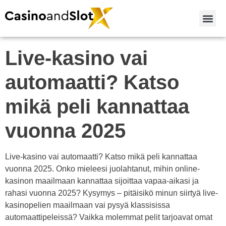
Live-kasino vai
automaatti? Katso
mikä peli kannattaa
vuonna 2025
Live-kasino vai automaatti? Katso mikä peli kannattaa
vuonna 2025. Onko mieleesi juolahtanut, mihin online-
kasinon maailmaan kannattaa sijoittaa vapaa-aikasi ja
rahasi vuonna 2025? Kysymys – pitäisikö minun siirtyä live-
kasinopelien maailmaan vai pysyä klassisissa
automaattipeleissä? Vaikka molemmat pelit tarjoavat omat